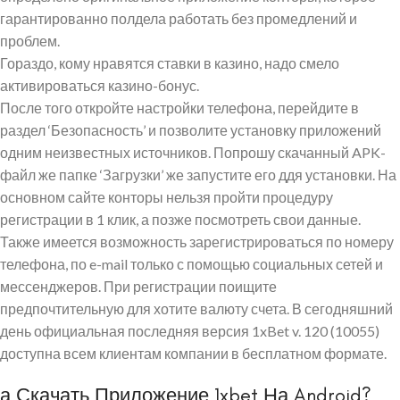
гарантированно полдела работать без промедлений и
проблем.
Гораздо, кому нравятся ставки в казино, надо смело
активироваться казино-бонус.
После того откройте настройки телефона, перейдите в
раздел ‘Безопасность’ и позволите установку приложений
одним неизвестных источников. Попрошу скачанный APK-
файл же папке ‘Загрузки’ же запустите его ддя установки. На
основном сайте конторы нельзя пройти процедуру
регистрации в 1 клик, а позже посмотреть свои данные.
Также имеется возможность зарегистрироваться по номеру
телефона, по e-mail только с помощью социальных сетей и
мессенджеров. При регистрации поищите
предпочтительную для хотите валюту счета. В сегодняшний
день официальная последняя версия 1xBet v. 120 (10055)
доступна всем клиентам компании в бесплатном формате.
а Скачать Приложение 1xbet На Android?