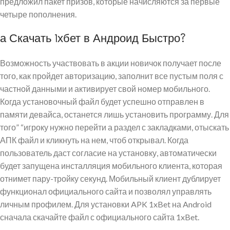
предложил пакет призов, которые начисляются за первые
четыре пополнения.
а Скачать 1хбет в Андроид Быстро?
Возможность участвовать в акции новичок получает после
того, как пройдет авторизацию, заполнит все пустым поля с
частной данными и активирует свой номер мобильного.
Когда установочный файл будет успешно отправлен в
памяти девайса, останется лишь установить программу. Для
того” “игроку нужно перейти а раздел с закладками, отыскать
АПК файл и кликнуть на нем, чтоб открывал. Когда
пользователь даст согласие на установку, автоматически
будет запущена инсталляция мобильного клиента, которая
отнимет пару-тройку секунд. Мобильный клиент дублирует
функционал официального сайта и позволял управлять
личным профилем. Для установки APK 1xBet на Android
сначала скачайте файл с официального сайта 1xBet.