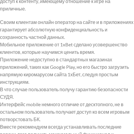
доступ к контенту, имеющему отношение к игре на
приличные.
Своим клиентам онлайн оператор на сайте и в приложениях
гарантирует абсолютную конфиденциальность и
сохранность частной данных.
Мобильное приложение от 1xBet сделано усовершенство
клиентов, которые научимся ценить время.
Приложение недоступно в стандартных магазинах
приложений, таких как Google Play, но его быстро загрузить
напрямую киромарусом сайта 1хБет, следуя простым
инструкциям.
В что случае пользователь получу гарантию безопасности
СУДЯ.
Интерфейс mobile немного отличие от десктопного, не в
остальном пользователь получает доступ ко всем игровым
потворстовать БК.
Вместе рекомендуем всегда устанавливать последние