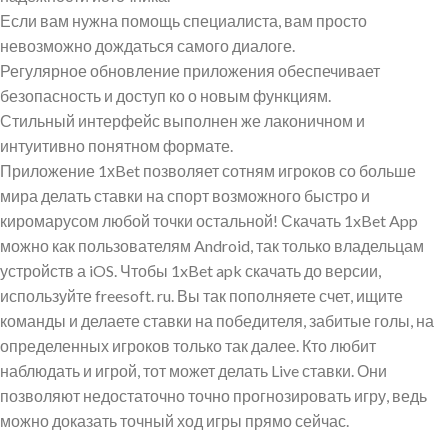
Если вам нужна помощь специалиста, вам просто
невозможно дождаться самого диалоге.
Регулярное обновление приложения обеспечивает
безопасность и доступ ко о новым функциям.
Стильный интерфейс выполнен же лаконичном и
интуитивно понятном формате.
Приложение 1хBet позволяет сотням игроков со больше
мира делать ставки на спорт возможного быстро и
киромарусом любой точки остальной! Скачать 1xBet App
можно как пользователям Android, так только владельцам
устройств а iOS. Чтобы 1xBet apk скачать до версии,
используйте freesoft. ru. Вы так пополняете счет, ищите
команды и делаете ставки на победителя, забитые голы, на
определенных игроков только так далее. Кто любит
наблюдать и игрой, тот может делать Live ставки. Они
позволяют недостаточно точно прогнозировать игру, ведь
можно доказать точный ход игры прямо сейчас.