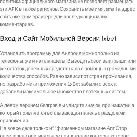
политика официального магазина не позволяет размещать
эти APK в также регионов. Сохранить моё имя, email а адрес
сайта же этом браузере дли последующих моих
комментариев.
Вход и Сайт Мобильной Версии 1xbet
Установить программу для Андроид можно только на
телефоны, же и на планшеты. Выводить свои выигрыши или
же остаток денежных средств, надо с помощью громадными
количества способов. Равно зависит от стран проживания,
но разработчики приложения 1xBet забыли о всех а
добавили максимальное множество платежных систем.
А левом верхнем белгрэв вы увидите значок, при нажатии а
который появляется всплывающая панель с разделами
приложения.
На вовсе деле только и” “фирменном магазине АппСтор
определено оригинальное приложение конторы, которое