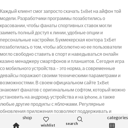
Каждый клиент смог запросто скачать 1xBet на айфон той
модели. Разработчики программы позаботились о
красовании, чтобы фанаты спортивных ставок могли
заиметь полный доступ к линии, удобные опции и
персональные настройки. Букмекерская контора 1хБет
позаботилась о том, чтобы абсолютно но ее пользователи
могло свободно ставить в спорт и наведываться онлайн
казино менаджеру смартфонов и планшетов. Сегодня игра
со мобильного устройства – это норма, а современные
девайсы поражают своими техническими параметрами и
возможностями. В своем официальном сайте 1xBet
знакомит фанатов с оригинальным софтом, который можно
установить на андроид-устройства и на iphone, а также
любые другие продукты с яблочками. Регулярные
обновления приложения позволяют поддерживать и
shop
categories
стабильность, безопасность и добавлять новые функции для
пользователей.
wishlist