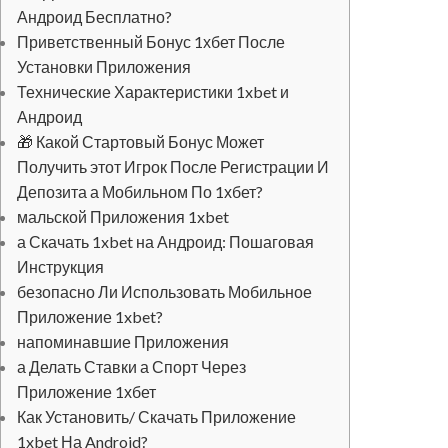
Андроид Бесплатно?
Приветственный Бонус 1хбет После
Установки Приложения
Технические Характеристики 1xbet и
Андроид
🎁 Какой Стартовый Бонус Может
Получить этот Игрок После Регистрации И
Депозита а Мобильном По 1хбет?
мальской Приложения 1xbet
а Скачать 1xbet на Андроид: Пошаговая
Инструкция
безопасно Ли Использовать Мобильное
Приложение 1xbet?
напоминавшие Приложения
а Делать Ставки а Спорт Через
Приложение 1хбет
Как Установить/ Скачать Приложение
1xbet На Android?