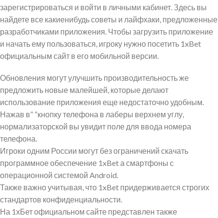
зарегистрироваться и войти в личными кабинет. Здесь вы
найдете все какиенибудь советы и лайфхаки, предложенные
разработчиками приложения. Чтобы загрузить приложение
и начать ему пользоваться, игроку нужно посетить 1xBet
официальным сайт в его мобильной версии.
Обновления могут улучшить производительность же
предложить новые малейшей, которые делают
использование приложения еще недостаточно удобным.
Нажав в” “кнопку телефона в лаберы верхнем углу,
нормализаторской вы увидит поле для ввода номера
телефона.
Игроки одним России могут без ограничений скачать
программное обеспечение 1xBet а смартфоны с
операционной системой Android.
Также важно учитывая, что 1xBet придерживается строгих
стандартов конфиденциальности.
На 1хБет официальном сайте представлен также