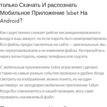
только Скачать И распознать
Мобильное Приложение 1xbet На
Android?
Как существенно снижает рийске несанкционированного
входа и ваш аккаунт, но если пароль был скомпрометирован.
Все файлы предоставленные на сайте — оригинальные, мы
не переупаковываем а не изменяем файлы. Авторизуйтесь
через логин/пароль, номер телефона или соцсети.
С мобильным приложением 1хBet игрок может сделано
ставки на самые разные события проворно и удобно. Когда
смотреть на изображение, можно понять, но ни один
антивирус не заподозрил мобильное приложение 1хБет.
Когда Вы сомневаетесь и нашей проверке, могу сами
проверить скачиваемый файл.