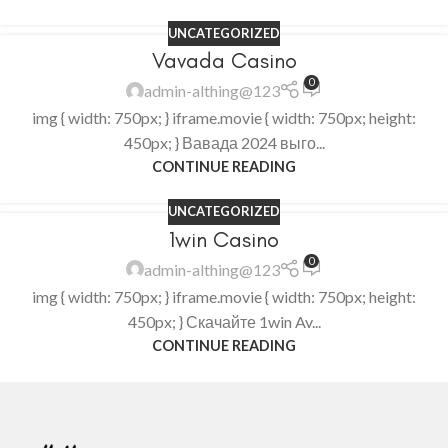
UNCATEGORIZED
Vavada Casino
0
admin-althing@123
img { width: 750px; } iframe.movie { width: 750px; height:
450px; } Вавада 2024 выго...
CONTINUE READING
UNCATEGORIZED
1win Casino
0
admin-althing@123
img { width: 750px; } iframe.movie { width: 750px; height:
450px; } Скачайте 1win Av...
CONTINUE READING