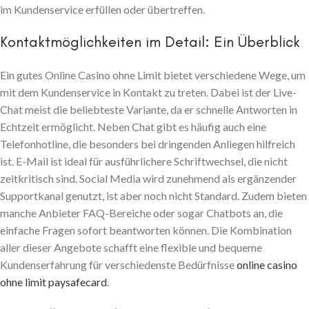
im Kundenservice erfüllen oder übertreffen.
Kontaktmöglichkeiten im Detail: Ein Überblick
Ein gutes Online Casino ohne Limit bietet verschiedene Wege, um
mit dem Kundenservice in Kontakt zu treten. Dabei ist der Live-
Chat meist die beliebteste Variante, da er schnelle Antworten in
Echtzeit ermöglicht. Neben Chat gibt es häufig auch eine
Telefonhotline, die besonders bei dringenden Anliegen hilfreich
ist. E-Mail ist ideal für ausführlichere Schriftwechsel, die nicht
zeitkritisch sind. Social Media wird zunehmend als ergänzender
Supportkanal genutzt, ist aber noch nicht Standard. Zudem bieten
manche Anbieter FAQ-Bereiche oder sogar Chatbots an, die
einfache Fragen sofort beantworten können. Die Kombination
aller dieser Angebote schafft eine flexible und bequeme
Kundenserfahrung für verschiedenste Bedürfnisse
online casino
ohne limit paysafecard
.