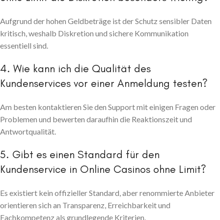
Aufgrund der hohen Geldbeträge ist der Schutz sensibler Daten
kritisch, weshalb Diskretion und sichere Kommunikation
essentiell sind.
4. Wie kann ich die Qualität des
Kundenservices vor einer Anmeldung testen?
Am besten kontaktieren Sie den Support mit einigen Fragen oder
Problemen und bewerten daraufhin die Reaktionszeit und
Antwortqualität.
5. Gibt es einen Standard für den
Kundenservice in Online Casinos ohne Limit?
Es existiert kein offizieller Standard, aber renommierte Anbieter
orientieren sich an Transparenz, Erreichbarkeit und
Fachkompetenz als grundlegende Kriterien.