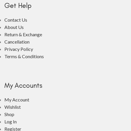
Get Help
Contact Us
About Us
Return & Exchange
Cancellation
Privacy Policy
Terms & Conditions
My Accounts
My Account
Wishlist
Shop
Log In
Register