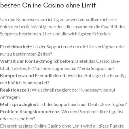
besten Online Casino ohne Limit
Um den Kundenservice richtig zu bewerten, sollten mehrere
Faktoren berücksichtigt werden, die zusammen die Qualität des
Supports bestimmen. Hier sind die wichtigsten Kriterien:
Erreichbarkeit:
Ist der Support rund um die Uhr verfügbar oder
nur zu bestimmten Zeiten?
Vielfalt der Kontaktmöglichkeiten:
Bietet das Casino Live-
Chat, Telefon, E-Mail oder sogar Social Media Support an?
Kompetenz und Freundlichkeit:
Werden Anfragen fachkundig
und höflich beantwortet?
Reaktionszeit:
Wie schnell reagiert der Kundenservice auf
Anfragen?
Mehrsprachigkeit:
Ist der Support auch auf Deutsch verfügbar?
Problemlösungskompetenz:
Werden Probleme direkt gelöst
oder verschoben?
Ein erstklassiges Online Casino ohne Limit wird all diese Punkte