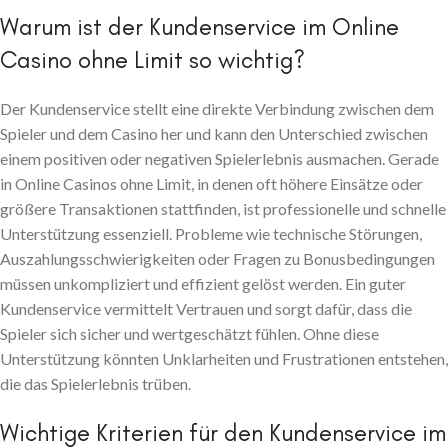
Warum ist der Kundenservice im Online
Casino ohne Limit so wichtig?
Der Kundenservice stellt eine direkte Verbindung zwischen dem
Spieler und dem Casino her und kann den Unterschied zwischen
einem positiven oder negativen Spielerlebnis ausmachen. Gerade
in Online Casinos ohne Limit, in denen oft höhere Einsätze oder
größere Transaktionen stattfinden, ist professionelle und schnelle
Unterstützung essenziell. Probleme wie technische Störungen,
Auszahlungsschwierigkeiten oder Fragen zu Bonusbedingungen
müssen unkompliziert und effizient gelöst werden. Ein guter
Kundenservice vermittelt Vertrauen und sorgt dafür, dass die
Spieler sich sicher und wertgeschätzt fühlen. Ohne diese
Unterstützung könnten Unklarheiten und Frustrationen entstehen,
die das Spielerlebnis trüben.
Wichtige Kriterien für den Kundenservice im