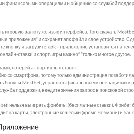
семи финансовыми операциями и общению со службой поддер
ть игровую валюту же язык интерфейса. Того скачать Mostb
е приложения” и сохранят апк файл и свое устройство. Сде
е кнопку и загрузите. apk – приложение установится на теле
нлайн-ставки и спорт, игры казино” “только многое другое.
ами, лотерей а спортивных ставок.
бно со смартфона, потому только администрация позаботила
ть бонусы Mostbet, управлять финансовыми операциями и р
 служба поддержки, введите знчения запрос в поисковой стр
et, нельзя выиграть фрибеты (бесплатные ставки). Фрибет 
дит на карты, электронные кошельки (кроме Вебмани) и бан
 Приложение