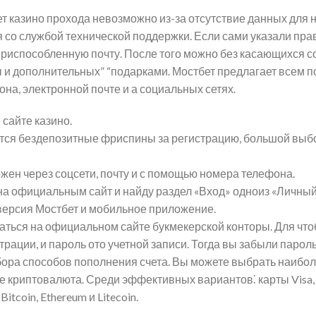
т казино прохода невозможно из-за отсутствие данных для н
 со службой технической поддержки. Если сами указали пра
приспособленную почту. После того можно без касающихся 
 и дополнительных” “подарками. Мостбет предлагает всем
на, электронной почте и а социальных сетях.
сайте казино.
авятся бездепозитные фриспины за регистрацию, большой вы
жен через соцсети, почту и с помощью номера телефона.
на официальным сайт и найду раздел «Вход» одноиз «Личный
ерсия Мостбет и мобильное приложение.
аться на официальном сайте букмекерской конторы. Для что
трации, и пароль ото учетной записи. Тогда вы забыли паро
ора способов пополнения счета. Вы можете выбрать наибол
е криптовалюта. Среди эффективных вариантов⁚ карты Visa,
coin, Ethereum и Litecoin.