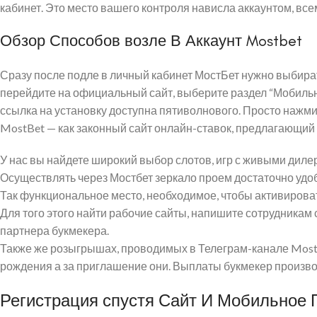
кабинет. Это место вашего контроля нависла аккаунтом, в
Обзор Способов возле В Аккаунт Mostbet
Сразу после подле в личный кабинет МостБет нужно выбира
перейдите на официальный сайт, выберите раздел “Мобильны
ссылка на установку доступна пятиволнового. Просто нажмит
MostBet — как законный сайт онлайн-ставок, предлагающий о
У нас вы найдете широкий выбор слотов, игр с живыми дилер
Осуществлять через Мостбет зеркало проем достаточно удо
Так функциональное место, необходимое, чтобы активирова
Для того этого найти рабочие сайты, напишите сотрудникам
партнера букмекера.
Также же розыгрышах, проводимых в Телеграм-канале Mostb
рождения а за приглашение они. Выплаты букмекер произво
Регистрация спустя Сайт И Мобильное