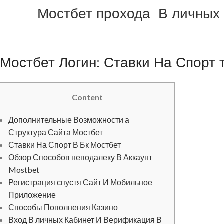
Мостбет прохода ️ В личны
Мостбет Логин: Ставки На Спорт 
Content
Дополнительные Возможности а
Структура Сайта Мостбет
Ставки На Спорт В Бк Мостбет
Обзор Способов неподалеку В Аккаунт
Mostbet
Регистрация спустя Сайт И Мобильное
Приложение
Способы Пополнения Казино
Вход В личных Кабинет И Верификация В