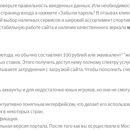
проверьте правильность введенных данных. Или необходимо
страницу входа а нажмите «Забыли пароль? В отзывах клиен
 выбор наличных сервисов и широкий ассортимент спортивн
т стабильную работе сайта и наличие качественного зеркала
м
ода, но обычно составляет 100 рублей или эквивалент” “же
х ставок. Этого получить доступ нему полному спектру услуг
ываете затруднения с загрузкой сайта. Чтобы пополнить сче
 аккаунты и для недостаточно юных игроков, но они не смо
 интуитивно понятным интерфейсом, что делает его использ
к в некоторых стран.
фикация.
льная версия портала. После того как вы осуществили в Мос