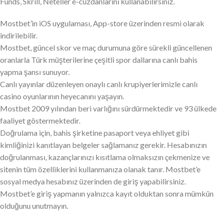
Funds, Skrill, Neteller e-cüzdanlarını kullanabilirsiniz.
Mostbet’in iOS uygulaması, App-store üzerinden resmi olarak
indirilebilir.
Mostbet, güncel skor ve maç durumuna göre sürekli güncellenen
oranlarla Türk müşterilerine çeşitli spor dallarına canlı bahis
yapma şansı sunuyor.
Canlı yayınlar düzenleyen onaylı canlı krupiyerlerimizle canlı
casino oyunlarının heyecanını yaşayın.
Mostbet 2009 yılından beri varlığını sürdürmektedir ve 93 ülkede
faaliyet göstermektedir.
Doğrulama için, bahis şirketine pasaport veya ehliyet gibi
kimliğinizi kanıtlayan belgeler sağlamanız gerekir. Hesabınızın
doğrulanması, kazançlarınızı kısıtlama olmaksızın çekmenize ve
sitenin tüm özelliklerini kullanmanıza olanak tanır. Mostbet’e
sosyal medya hesabınız üzerinden de giriş yapabilirsiniz.
Mostbet’e giriş yapmanın yalnızca kayıt olduktan sonra mümkün
olduğunu unutmayın.