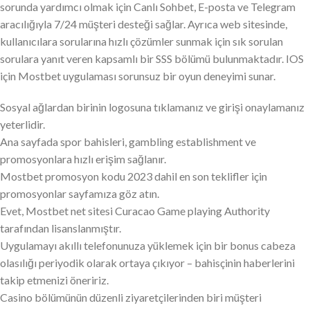
sorunda yardımcı olmak için Canlı Sohbet, E-posta ve Telegram
aracılığıyla 7/24 müşteri desteği sağlar. Ayrıca web sitesinde,
kullanıcılara sorularına hızlı çözümler sunmak için sık sorulan
sorulara yanıt veren kapsamlı bir SSS bölümü bulunmaktadır. IOS
için Mostbet uygulaması sorunsuz bir oyun deneyimi sunar.
Sosyal ağlardan birinin logosuna tıklamanız ve girişi onaylamanız
yeterlidir.
Ana sayfada spor bahisleri, gambling establishment ve
promosyonlara hızlı erişim sağlanır.
Mostbet promosyon kodu 2023 dahil en son teklifler için
promosyonlar sayfamıza göz atın.
Evet, Mostbet net sitesi Curacao Game playing Authority
tarafından lisanslanmıştır.
Uygulamayı akıllı telefonunuza yüklemek için bir bonus cabeza
olasılığı periyodik olarak ortaya çıkıyor – bahisçinin haberlerini
takip etmenizi öneririz.
Casino bölümünün düzenli ziyaretçilerinden biri müşteri