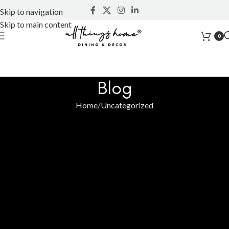
Skip to navigation
Skip to main content
0
Blog
Home
Uncategorized