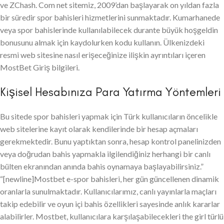
ve ZChash. Com net sitemiz, 2009’dan başlayarak on yıldan fazla
bir süredir spor bahisleri hizmetlerini sunmaktadır. Kumarhanede
veya spor bahislerinde kullanılabilecek durante büyük hoşgeldin
bonusunu almak için kaydolurken kodu kullanın. Ülkenizdeki
resmi web sitesine nasıl erişeceğinize ilişkin ayrıntıları içeren
MostBet Giriş bilgileri.
Kişisel Hesabınıza Para Yatırma Yöntemleri
Bu sitede spor bahisleri yapmak için Türk kullanıcıların öncelikle
web sitelerine kayıt olarak kendilerinde bir hesap açmaları
gerekmektedir. Bunu yaptıktan sonra, hesap kontrol panelinizden
veya doğrudan bahis yapmakla ilgilendiğiniz herhangi bir canlı
bülten ekranından anında bahis oynamaya başlayabilirsiniz.”
“[newline]Mostbet e-spor bahisleri, her gün güncellenen dinamik
oranlarla sunulmaktadır. Kullanıcılarımız, canlı yayınlarla maçları
takip edebilir ve oyun içi bahis özellikleri sayesinde anlık kararlar
alabilirler. Mostbet, kullanıcılara karşılaşabilecekleri the girl türlü