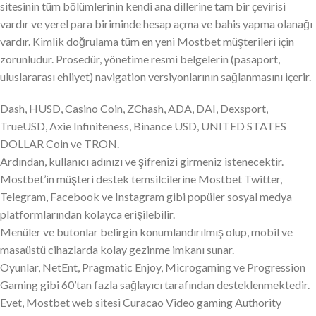
sitesinin tüm bölümlerinin kendi ana dillerine tam bir çevirisi
vardır ve yerel para biriminde hesap açma ve bahis yapma olanağı
vardır. Kimlik doğrulama tüm en yeni Mostbet müşterileri için
zorunludur. Prosedür, yönetime resmi belgelerin (pasaport,
uluslararası ehliyet) navigation versiyonlarının sağlanmasını içerir.
Dash, HUSD, Casino Coin, ZChash, ADA, DAI, Dexsport,
TrueUSD, Axie Infiniteness, Binance USD, UNITED STATES
DOLLAR Coin ve TRON.
Ardından, kullanıcı adınızı ve şifrenizi girmeniz istenecektir.
Mostbet’in müşteri destek temsilcilerine Mostbet Twitter,
Telegram, Facebook ve Instagram gibi popüler sosyal medya
platformlarından kolayca erişilebilir.
Menüler ve butonlar belirgin konumlandırılmış olup, mobil ve
masaüstü cihazlarda kolay gezinme imkanı sunar.
Oyunlar, NetEnt, Pragmatic Enjoy, Microgaming ve Progression
Gaming gibi 60’tan fazla sağlayıcı tarafından desteklenmektedir.
Evet, Mostbet web sitesi Curacao Video gaming Authority