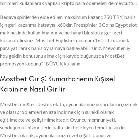
birimleri kullanılarak yapılan kripto para ödemeleri de mevcuttur.
Bedava spinlerden elde edilen maksimum kazanç 750 TRY, bahis
için geri kazanma katsayısı x60’dır. Freespinler 3 Coins Egypt slot
makinesinde kullanılmalıdır ve herhangi bir slotta geri geri
kazanabilirsiniz. Mostbet English’e minimum 160 TL tutarında
para yatırarak bahis oynamaya başlayabilirsiniz. Mevcut en iyi
hoş geldin bonusunu almak için kaydolduğunuzda MostBet
promosyon kodunu” “BÜYÜK kullanın.
Mostbet Giriş⁚ Kumarhanenin Kişisel
Kabinine Nasıl Girilir
Mostbet müşteri destek ekibi, oyuncularımızın sorularını çözmek
ve olası problemleri en aza indirmek için sürekli olarak
eğitilmekte ve geliştirilmektedir. Oyuncu memnuniyeti,
sunduğumuz hizmetlerin kalitesini belirleyen temel unsurdur.
Mostbet olarak, oyuncularımıza özel çeşitli bonus ve