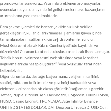
promosyonlar sunuyoruz. Yatırımlara eklenen promosyonlar,
oyuncuların oyun deneyimlerini geliştirmelerine ve kazançlarını
artırmalarına yardımcı olmaktadır.
Para çekme işlemleri de benzer şekilde hızlı bir şekilde
gerçekleştirilir, kullanıcıların finansal işlemlerini güven içinde
tamamlamalarını sağlamak için çeşitli yöntemler sunulur.
MostBet resmi olarak Kıbrıs Cumhuriyeti’nde kayıtlıdır ve
düzenleyici Curacao tarafından uluslararası olarak lisanslanmıştır.
Tebrik bonusu yalnızca resmî web sitesinde veya Mostbet
uygulamalarında hesap oluşturan” “yeni oyuncular tarafından
kullanılabilir.
Diğer durumlarda, desteğe başvurmanız ve işlemin tarihini,
saatini, miktarını belirtmeniz ve çevrimiçi bankacılık veya
elektronik cüzdandan bir ekran görüntüsü sağlamanız gerekir.
Tether, Ripple, BitcoinCash, Dashboard, Dogecoin, Huobi Token,
HUSD, Casino Endroit, TRON, ADA, Axie Infinity, Binance
UNITED STATES DOLLAR, DAI, Dexsport, TrueUSD, USD Coin