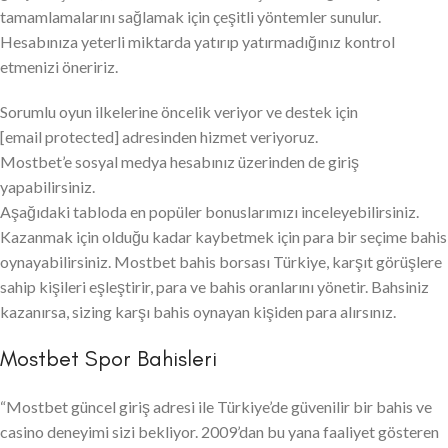
tamamlamalarını sağlamak için çeşitli yöntemler sunulur.
Hesabınıza yeterli miktarda yatırıp yatırmadığınız kontrol
etmenizi öneririz.
Sorumlu oyun ilkelerine öncelik veriyor ve destek için
[email protected] adresinden hizmet veriyoruz.
Mostbet’e sosyal medya hesabınız üzerinden de giriş
yapabilirsiniz.
Aşağıdaki tabloda en popüler bonuslarımızı inceleyebilirsiniz.
Kazanmak için olduğu kadar kaybetmek için para bir seçime bahis
oynayabilirsiniz. Mostbet bahis borsası Türkiye, karşıt görüşlere
sahip kişileri eşleştirir, para ve bahis oranlarını yönetir. Bahsiniz
kazanırsa, sizing karşı bahis oynayan kişiden para alırsınız.
Mostbet Spor Bahisleri
“Mostbet güncel giriş adresi ile Türkiye’de güvenilir bir bahis ve
casino deneyimi sizi bekliyor. 2009’dan bu yana faaliyet gösteren