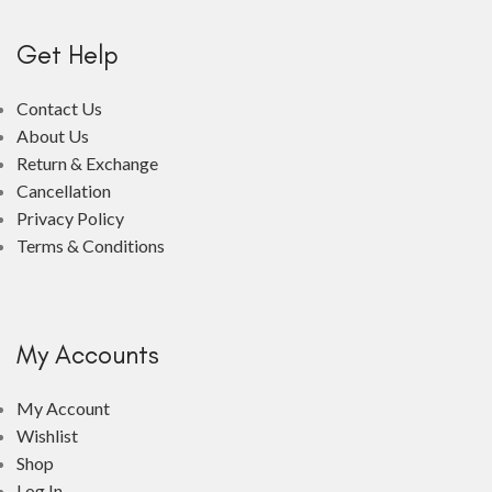
Get Help
Contact Us
About Us
Return & Exchange
Cancellation
Privacy Policy
Terms & Conditions
My Accounts
My Account
Wishlist
Shop
Log In