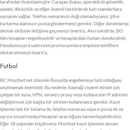
tarafından lisanslanmıştır. Curaçao lisansı, operatörün güvenlik,
adalet, dürüstlük ve diğer önemli faktörlerde katı standartlara
uymasını sağlar. Telefon numaranızı doğrulamadıysanız, şifre
kurtarma alanına e-posta göndermeniz gerekir. Diğer durumlarda
destek ekibiyle iletişime geçmenizi öneririz. Aksi takdirde, BO
tüm hesapları engelleyebilir ve hesaplardaki fonları dondurabilir.
Hesabınıza pra yatırırken promosyonlara empieza tekliflere
dikkat etmenizi öneririz.
Futbol
BC Mostbet net sitesinin Rusya’da engellemeye tabi olduğunu
unutmamak önemlidir. Bu nedenle, kaynağı ziyaret etmek için
çalışan bir ayna, VPN, serwery proxy veya kullanıcının IP adresini
değiştirmek için başka bir yöntem kullanmanız gerekir. Kayıt
işlemini tek bir tıklama ile, telefon numarası veya e-posta ile ve
ayrıca sosyal medya hesapları aracılığıyla tamamlayabilirsiniz.
Eğer 18 yaşından küçükseniz Mostbet kayıt işlemine devam