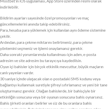
Mostbet’in iOS uygulaması, App Store üzerinden resmi olarak
indirilebilir.
Bildirim ayarları sayesinde özel promosyonları ve maç
güncellemelerini anında takip edebilirsiniz.
Para, hesaba para yüklemek için kullanılan aynı ödeme sistemine
çekilir.
Ardından, para çekme miktarını belirtmeniz, para çekme
yöntemini seçmeniz ve işlemi onaylamanız gerekir.
Daha sonraki yorumlarımda kullanılması için adım, e-posta
adresim ve site adresim bu tarayıcıya kaydedilsin.
Oyun içi bahisler için birçok etkinlik mevcuttur, büyük maçların
canlı yayınları vardır.
30 saniye içinde ulaşacak olan e-postadaki SMS kodunu veya
bağlantıyı kullanmak suretiyle şifreyi sıfırlamanız ve yeni bir tane
oluşturmanız gerekir. Olağan bahislerde, bir bahisçiyle bir
etkinliğin sonucuna veya bir oyunun sonucuna bahis oynarsınız.
Bahis şirketi oranları belirler ve siz de bu oranlara bahis