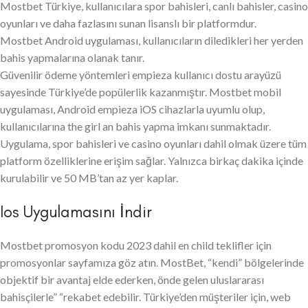
Mostbet Türkiye, kullanıcılara spor bahisleri, canlı bahisler, casino
oyunları ve daha fazlasını sunan lisanslı bir platformdur.
Mostbet Android uygulaması, kullanıcıların diledikleri her yerden
bahis yapmalarına olanak tanır.
Güvenilir ödeme yöntemleri empieza kullanıcı dostu arayüzü
sayesinde Türkiye’de popülerlik kazanmıştır. Mostbet mobil
uygulaması, Android empieza iOS cihazlarla uyumlu olup,
kullanıcılarına the girl an bahis yapma imkanı sunmaktadır.
Uygulama, spor bahisleri ve casino oyunları dahil olmak üzere tüm
platform özelliklerine erişim sağlar. Yalnızca birkaç dakika içinde
kurulabilir ve 50 MB’tan az yer kaplar.
Ios Uygulamasını İndir
Mostbet promosyon kodu 2023 dahil en child teklifler için
promosyonlar sayfamıza göz atın. MostBet, “kendi” bölgelerinde
objektif bir avantaj elde ederken, önde gelen uluslararası
bahisçilerle” “rekabet edebilir. Türkiye’den müşteriler için, web