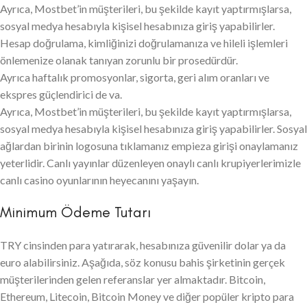
Ayrıca, Mostbet’in müşterileri, bu şekilde kayıt yaptırmışlarsa,
sosyal medya hesabıyla kişisel hesabınıza giriş yapabilirler.
Hesap doğrulama, kimliğinizi doğrulamanıza ve hileli işlemleri
önlemenize olanak tanıyan zorunlu bir prosedürdür.
Ayrıca haftalık promosyonlar, sigorta, geri alım oranları ve
ekspres güçlendirici de va.
Ayrıca, Mostbet’in müşterileri, bu şekilde kayıt yaptırmışlarsa,
sosyal medya hesabıyla kişisel hesabınıza giriş yapabilirler. Sosyal
ağlardan birinin logosuna tıklamanız empieza girişi onaylamanız
yeterlidir. Canlı yayınlar düzenleyen onaylı canlı krupiyerlerimizle
canlı casino oyunlarının heyecanını yaşayın.
Minimum Ödeme Tutarı
TRY cinsinden para yatırarak, hesabınıza güvenilir dolar ya da
euro alabilirsiniz. Aşağıda, söz konusu bahis şirketinin gerçek
müşterilerinden gelen referanslar yer almaktadır. Bitcoin,
Ethereum, Litecoin, Bitcoin Money ve diğer popüler kripto para