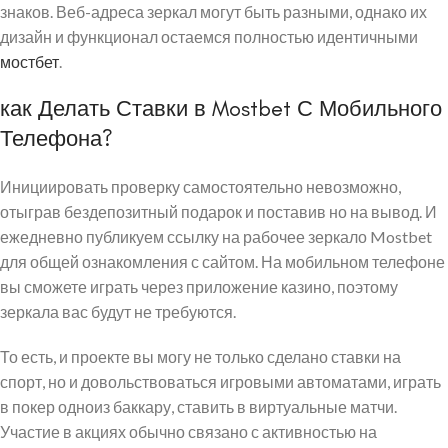
знаков. Веб-адреса зеркал могут быть разными, однако их
дизайн и функционал остаемся полностью идентичными
мостбет
.
как Делать Ставки в Mostbet С Мобильного
Телефона?
Инициировать проверку самостоятельно невозможно,
отыграв бездепозитный подарок и поставив но на вывод. И
ежедневно публикуем ссылку на рабочее зеркало Mostbet
для общей ознакомления с сайтом. На мобильном телефоне
вы сможете играть через приложение казино, поэтому
зеркала вас будут не требуются.
То есть, и проекте вы могу не только сделано ставки на
спорт, но и довольствоваться игровыми автоматами, играть
в покер одноиз баккару, ставить в виртуальные матчи.
Участие в акциях обычно связано с активностью на