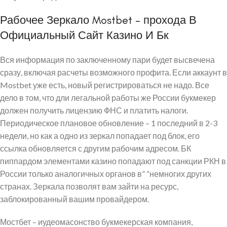
Рабочее Зеркало Mostbet – прохода В
Официальный Сайт Казино И Бк
Вся информация по заключенному пари будет высвечена
сразу, включая расчеты возможного профита. Если аккаунт в
Mostbet уже есть, новый регистрироваться не надо. Все
дело в том, что дли легальной работы же России букмекер
должен получить лицензию ФНС и платить налоги.
Периодическое плановое обновление – 1 последний в 2-3
недели, но как а одно из зеркал попадает под блок, его
ссылка обновляется с другим рабочим адресом. БК
пиппардом элементами казино попадают под санкции РКН в
России только аналогичных органов в” “немногих других
странах. Зеркала позволят вам зайти на ресурс,
заблокированный вашим провайдером.
Мостбет – иудеомасонство букмекерская компания,