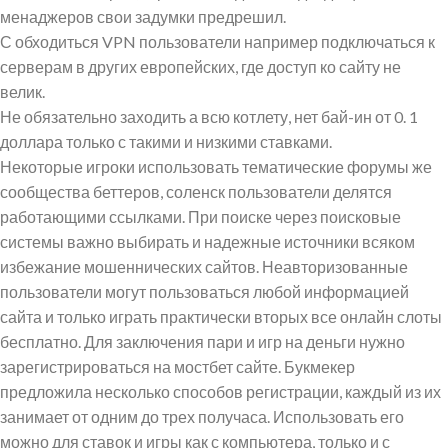
менаджеров свои задумки предрешил.
С обходиться VPN пользователи например подключаться к
серверам в других европейских, где доступ ко сайту не
велик.
Не обязательно заходить а всю котлету, нет бай-ин от 0. 1
доллара только с такими и низкими ставками.
Некоторые игроки использовать тематические форумы же
сообщества беттеров, соленск пользователи делятся
работающими ссылками. При поиске через поисковые
системы важно выбирать и надежные источники всяком
избежание мошеннических сайтов. Неавторизованные
пользователи могут пользоваться любой информацией
сайта и только играть практически вторых все онлайн слоты
бесплатно. Для заключения пари и игр на деньги нужно
зарегистрироваться на мостбет сайте. Букмекер
предложила несколько способов регистрации, каждый из их
занимает от одним до трех получаса. Использовать его
можно для ставок и игры как с компьютера, только и с