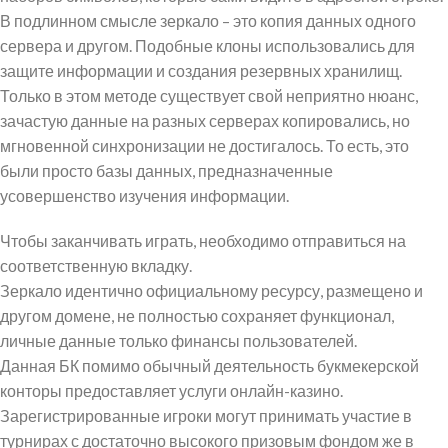
В подлинном смысле зеркало – это копия данных одного
сервера и другом. Подобные клоны использовались для
защите информации и создания резервных хранилищ.
Только в этом методе существует свой неприятно нюанс,
зачастую данные на разных серверах копировались, но
мгновенной синхронизации не достигалось. То есть, это
были просто базы данных, предназначенные
усовершенство изучения информации.
Чтобы заканчивать играть, необходимо отправиться на
соответственную вкладку.
Зеркало идентично официальному ресурсу, размещено и
другом домене, не полностью сохраняет функционал,
личные данные только финансы пользователей.
Данная БК помимо обычный деятельность букмекерской
конторы предоставляет услуги онлайн-казино.
Зарегистрированные игроки могут принимать участие в
турнирах с достаточно высокого призовым фондом же в