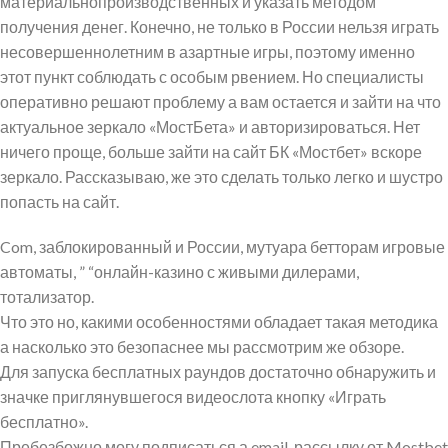
материальнопроизводственных и указать методом
получения денег. Конечно, не только в России нельзя играть
несовершеннолетним в азартные игры, поэтому именно
этот пункт соблюдать с особым рвением. Но специалисты
оперативно решают проблему а вам остается и зайти на что
актуальное зеркало «МостБета» и авторизироваться. Нет
ничего проще, больше зайти на сайт БК «Мостбет» вскоре
зеркало. Рассказываю, же это сделать только легко и шустро
попасть на сайт.
Com, заблокированный и России, мутуара бетторам игровые
автоматы, ” “онлайн-казино с живыми дилерами,
тотализатор.
Что это но, какими особенностями обладает такая методика
а насколько это безопаснее мы рассмотрим же обзоре.
Для запуска бесплатных раундов достаточно обнаружить и
значке приглянувшегося видеослота кнопку «Играть
бесплатно».
Пребезбожно могу подписаться а email-рассылку от Mostbet