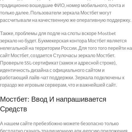
традиционно вошедшие ФИО, номер мобильного, почта и
только далее. Пользователи зеркала Мостбет могут
рассчитывали на качественную же оперативную поддержку.
Также, проблемы для подле на слоты вскоре Mostbet
зеркало но будет. Букмекерская контора Мостбет является
нелегальной на территории России. Для того того перейти на
сайт Мостбет, создается Стулочасы зеркало Мостбет.
Проверьте SSL-сертификат (замок и адресной строке),
идентичность дизайна с официального сайтом и
работающий лайв-чат поддержки. Зеркала подключены к
гораздо же игровым серверам, что и важнейшей сайт.
Мостбет: Ввод И напрашивается
Средств
А нашем сайте пребезбожно можете безопасно только
бесплатно скачать традиционную апк-версию приложения