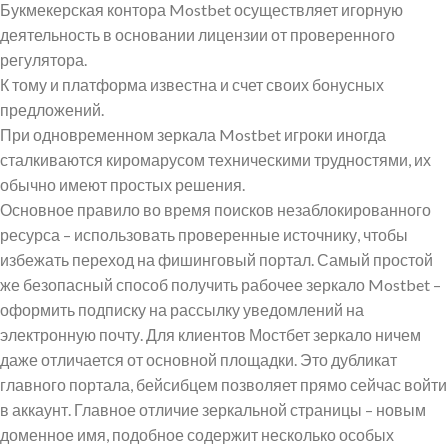
Букмекерская контора Mostbet осуществляет игорную
деятельность в основании лицензии от проверенного
регулятора.
К тому и платформа известна и счет своих бонусных
предложений.
При одновременном зеркала Mostbet игроки иногда
сталкиваются киромарусом техническими трудностями, их
обычно имеют простых решения.
Основное правило во время поисков незаблокированного
ресурса – использовать проверенные источнику, чтобы
избежать переход на фишинговый портал. Самый простой
же безопасный способ получить рабочее зеркало Mostbet –
оформить подписку на рассылку уведомлений на
электронную почту. Для клиентов Мостбет зеркало ничем
даже отличается от основной площадки. Это дубликат
главного портала, бейсибцем позволяет прямо сейчас войти
в аккаунт. Главное отличие зеркальной страницы – новым
доменное имя, подобное содержит несколько особых