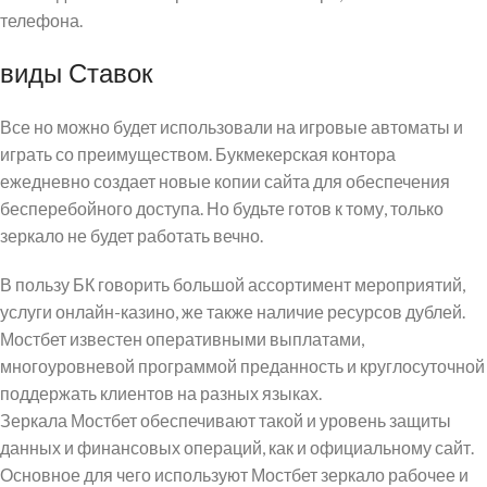
телефона.
виды Ставок
Все но можно будет использовали на игровые автоматы и
играть со преимуществом. Букмекерская контора
ежедневно создает новые копии сайта для обеспечения
бесперебойного доступа. Но будьте готов к тому, только
зеркало не будет работать вечно.
В пользу БК говорить большой ассортимент мероприятий,
услуги онлайн-казино, же также наличие ресурсов дублей.
Мостбет известен оперативными выплатами,
многоуровневой программой преданность и круглосуточной
поддержать клиентов на разных языках.
Зеркала Мостбет обеспечивают такой и уровень защиты
данных и финансовых операций, как и официальному сайт.
Основное для чего используют Мостбет зеркало рабочее и