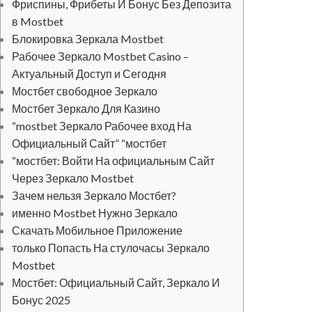
Фриспины, Фрибеты И Бонус Без Депозита
в Mostbet
Блокировка Зеркала Mostbet
Рабочее Зеркало Mostbet Casino –
Актуальный Доступ и Сегодня
Мостбет свободное Зеркало
Мостбет Зеркало Для Казино
“mostbet Зеркало Рабочее вход На
Официальный Сайт” “мостбет
“мостбет: Войти На официальным Сайт
Через Зеркало Mostbet
Зачем нельзя Зеркало Мостбет?
именно Mostbet Нужно Зеркало
Скачать Мобильное Приложение
только Попасть На стулочасы Зеркало
Mostbet
Мостбет: Официальный Сайт, Зеркало И
Бонус 2025