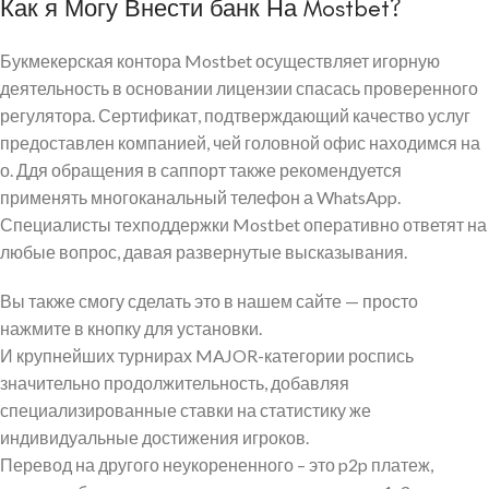
Как я Могу Внести банк На Mostbet?
Букмекерская контора Mostbet осуществляет игорную
деятельность в основании лицензии спасась проверенного
регулятора. Сертификат, подтверждающий качество услуг
предоставлен компанией, чей головной офис находимся на
о. Ддя обращения в саппорт также рекомендуется
применять многоканальный телефон а WhatsApp.
Специалисты техподдержки Mostbet оперативно ответят на
любые вопрос, давая развернутые высказывания.
Вы также смогу сделать это в нашем сайте — просто
нажмите в кнопку для установки.
И крупнейших турнирах MAJOR-категории роспись
значительно продолжительность, добавляя
специализированные ставки на статистику же
индивидуальные достижения игроков.
Перевод на другого неукорененного – это p2p платеж,