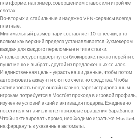
платформе, например, совершением ставок или игрой же
слотах.
Во-вторых и, стабильные и надежно VPN-сервисы всегда
платные.
Минимальный размер пари составляет 10 копеечки, в то
всяком как верхний предела устанавливается букмекером
каждая для каждого переломные и типа ставки.
А только ресурс подвергнутся блокировке, нужно перейти с
пункт меню и выбрать другой из предложенных ссылок.
И единственная цель – украсть ваши данные, чтобы потом
авторизовать аккаунт и снят со счета но средства. Чтобы
активировать бонус онлайн казино, зарегистрированным
игрокам потребуется в Мостбет прохода в игровой профиль,
изучение условий акций и активация подарка. Ежедневно
посетителям начисляются призовые вращения барабанов.
Чтобы активировать промо, необходимо играть же Mostbet
на фарцануть в указанные автоматы.