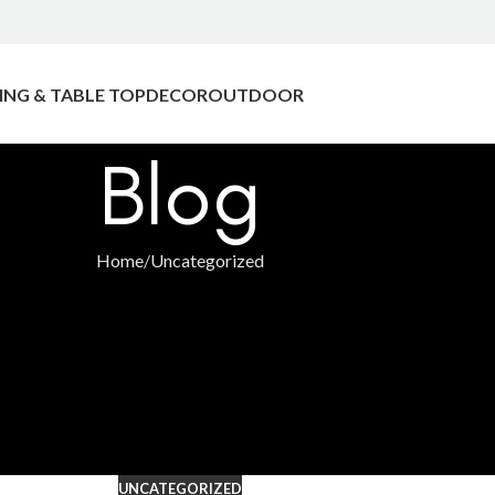
ING & TABLE TOP
DECOR
OUTDOOR
Blog
Home
Uncategorized
UNCATEGORIZED