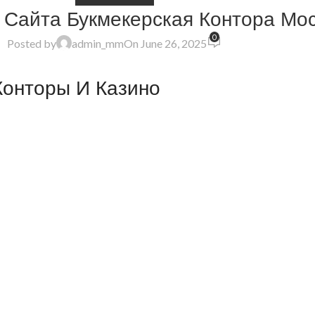
Сайта Букмекерская Контора Мо
0
Posted by
admin_mm
On June 26, 2025
Конторы И Казино