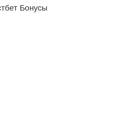
стбет Бонусы