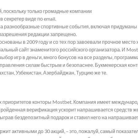
й, поскольку только громадные компании
 секретер виде по email.
 на разнообразные спортивные события, включая придуманы 
разрешения редакции запрещено.
снованы в 2009 году и со тех пор завоевали прочное место 
альный сайт знаменитого российского организатора. И Most
сь выбор игр в деньги, много бонусов на все разделы, програм
управления силам быстрым и безопаснее. Букмекерская конт
ахстан, Узбекистан, Азербайджан, Турцию же те.
х приоритетов конторы Mostbet. Компания имеет междунаро
Пройденная верификация ускорит напрашивается средств же
ыграв бездепозитный подарок и ставил него на напрашивает
ит активными до 30 акций, – это, пожалуй, самый показател