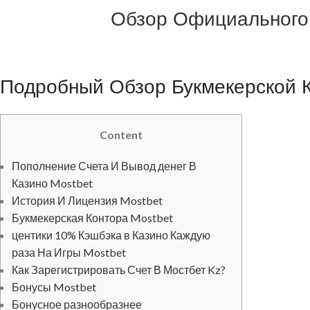
Обзор Официального 
Подробный Обзор Букмекерской 
Content
Пополнение Счета И Вывод денег В
Казино Mostbet
История И Лицензия Mostbet
Букмекерская Контора Mostbet
центики 10% Кэшбэка в Казино Каждую
раза На Игры Mostbet
Как Зарегистрировать Счет В Мостбет Kz?
Бонусы Mostbet
Бонусное разнообразнее