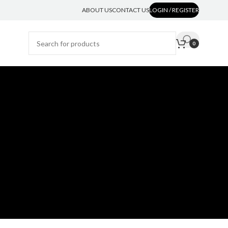
ABOUT US
CONTACT US
LOGIN / REGISTER
0