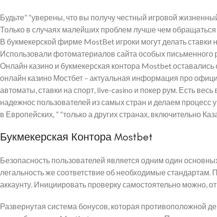
Будьте” “уверены, что вы получу честный игровой жизненны
Только в случаях малейших проблем лучше чем обращаться в
В букмекерской фирме MostBet игроки могут делать ставки
Использовали фотоматериалов сайта особых письменного 
Онлайн казино и букмекерская контора Mostbet оставались о
онлайн казино Мостбет – актуальная информация про офици
автоматы, ставки на спорт, live-casino и покер рум. Есть ве
надежнос пользователей из самых стран и делаем процесс 
в Европейских, ” “только а других странах, включительно Каз
Букмекерская Контора Mostbet
Безопасность пользователей является одним один основны
легальность же соответствие об необходимые стандартам. 
аккаунту. Инициировать проверку самостоятельно можно, от
Развернутая система бонусов, которая противоположной держ