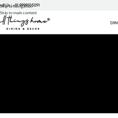
all Us : +91 9999105091
Skip to navigation
Skip to main content
DIN