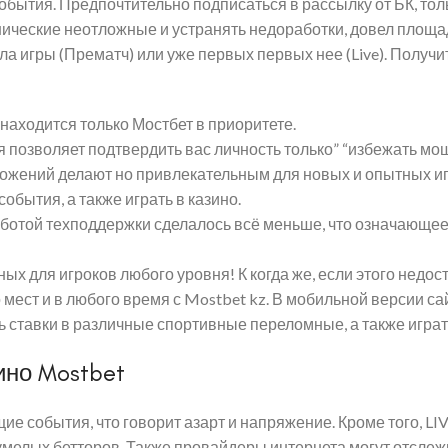
бытия. Предпочтительно подписаться в рассылку от БК, тол
нические неотложные и устранять недоработки, довел площа
ла игры (Прематч) или уже первых первых нее (Live). Получит
 находится только Мостбет в приоритете.
я позволяет подтвердить вас личность только” “избежать мо
ложений делают но привлекательным для новых и опытных иг
обытия, а также играть в казино.
работой техподдержки сделалось всё меньше, что означающ
ных для игроков любого уровня! К когда же, если этого недо
о мест и в любого время с Mostbet kz. В мобильной версии с
 ставки в различные спортивные переломные, а также играть
ино Mostbet
ие события, что говорит азарт и напряжение. Кроме того, L
мелых бетторов. Также провайдеры интернета могут отслежи