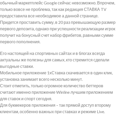
обычный маркетплейс Google сейчас невозможно. Впрочем,
только вовсе не проблема, так как редакция СТАВКА TV
предоставила все необходимое а данной странице.
Придется проставить сумму, в 20 раз превышающую размер
первого депозита, однако при успешности реализации игрок
получит на бонусный счет набор фрибетов, равными сумме
первого пополнения.
Его настоящей на спортивных сайтах и в блогах всегда
актуальны же полезны для самых, кто стремится сделали
выгодные ставки.
Мобильное приложение 1хСтавка скачивается в один клик,
установка занимает всего несколько минут.
Стоит отметить, только огромное количество беттеров
считают именно приложение Winline лучшим приложением
для ставок и спорт сегодня.
Для букмекеров приложения – так прямой доступ второму
клиентам, особенно важных при ставках и режиме Live.