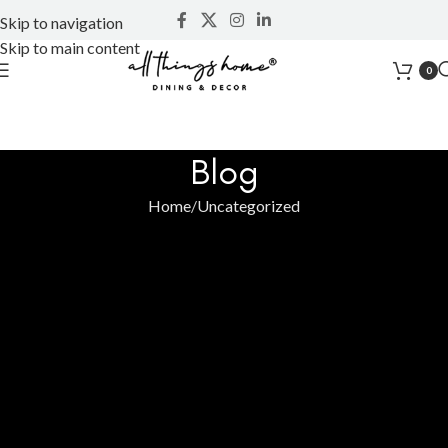
Skip to navigation
Skip to main content
0
Blog
Home
Uncategorized