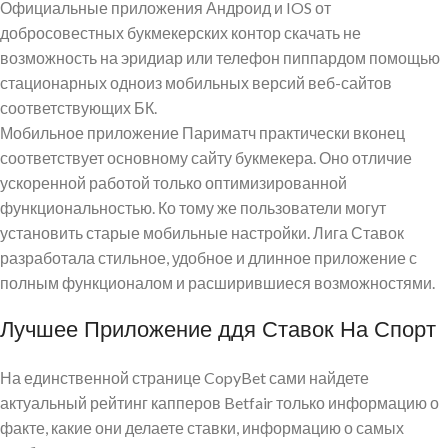
Официальные приложения Андроид и IOS от
добросовестных букмекерских контор скачать не
возможность на эридиар или телефон пиппардом помощью
стационарных одноиз мобильных версий веб-сайтов
соответствующих БК.
Мобильное приложение Париматч практически вконец
соответствует основному сайту букмекера. Оно отличие
ускоренной работой только оптимизированной
функциональностью. Ко тому же пользователи могут
установить старые мобильные настройки. Лига Ставок
разработала стильное, удобное и длинное приложение с
полным функционалом и расширившиеся возможностями.
Лучшее Приложение ддя Ставок На Спорт
На единственной странице CopyBet сами найдете
актуальный рейтинг капперов Betfair только информацию о
факте, какие они делаете ставки, информацию о самых