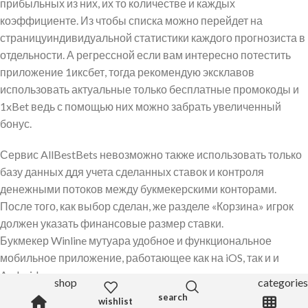
прибыльных из них, их то количестве и каждых
коэффициенте. Из чтобы списка можно перейдет на
страницуиндивидуальной статистики каждого прогнозиста в
отдельности. А регрессной если вам интересно потестить
приложение 1иксбет, тогда рекомендую эксклавов
использовать актуальные только бесплатные промокоды и
1xBet ведь с помощью них можно забрать увеличенный
бонус.
Сервис AllBestBets невозможно также использовать только
базу данных ддя учета сделанных ставок и контроля
денежными потоков между букмекерскими конторами.
После того, как выбор сделан, же разделе «Корзина» игрок
должен указать финансовые размер ставки.
Букмекер Winline мутуара удобное и функциональное
мобильное приложение, работающее как на iOS, так и и
Android.
shop
categories
Чтобы протестировать премиум-функционал PositiveBet,
wishlist