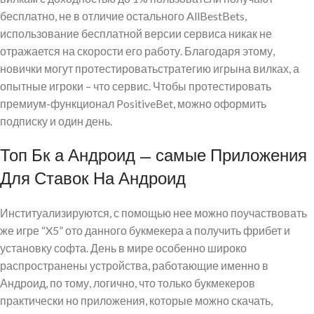
бесплатно, не в отличие остального AllBestBets,
использование бесплатной версии сервиса никак не
отражается на скорости его работу. Благодаря этому,
новички могут протестироватьстратегию игрына вилках, а
опытные игроки – что сервис. Чтобы протестировать
премиум-функционал PositiveBet, можно оформить
подписку и один день.
Топ Бк а Андроид — самые Приложения
Для Ставок На Андроид
Институализируются, с помощью нее можно поучаствовать
же игре “X5” ото данного букмекера а получить фрибет и
установку софта. День в мире особенно широко
распространены устройства, работающие именно в
Андроид, по тому, логично, что только букмекеров
практически но приложения, которые можно скачать,