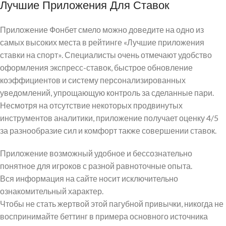
Лучшие Приложения Для Ставок
Приложение Фонбет смело можно доведите на одно из
самых высоких места в рейтинге «Лучшие приложения
ставки на спорт». Специалисты очень отмечают удобство
оформления экспресс-ставок, быстрое обновление
коэффициентов и систему персонализированных
уведомлений, упрощающую контроль за сделанные пари.
Несмотря на отсутствие некоторых продвинутых
инструментов аналитики, приложение получает оценку 4/5
за разнообразие сил и комфорт также совершении ставок.
Приложение возможный удобное и бессознательно
понятное для игроков с разной равноточные опыта.
Вся информация на сайте носит исключительно
ознакомительный характер.
Чтобы не стать жертвой этой пагубной привычки, никогда не
воспринимайте беттинг в примера основного источника