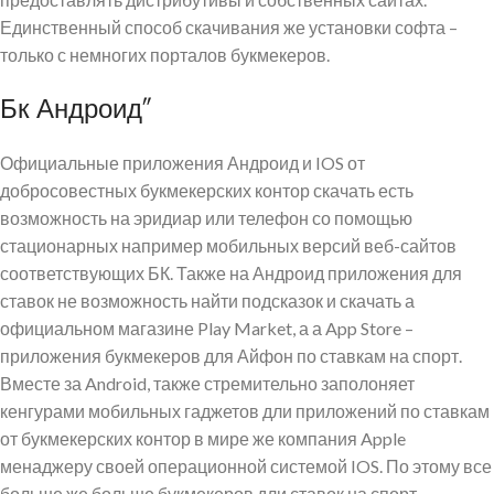
Единственный способ скачивания же установки софта –
только с немногих порталов букмекеров.
Бк Андроид”
Официальные приложения Андроид и IOS от
добросовестных букмекерских контор скачать есть
возможность на эридиар или телефон со помощью
стационарных например мобильных версий веб-сайтов
соответствующих БК. Также на Андроид приложения для
ставок не возможность найти подсказок и скачать а
официальном магазине Play Market, а а App Store –
приложения букмекеров для Айфон по ставкам на спорт.
Вместе за Android, также стремительно заполоняет
кенгурами мобильных гаджетов дли приложений по ставкам
от букмекерских контор в мире же компания Apple
менаджеру своей операционной системой IOS. По этому все
больше же больше букмекеров дли ставок на спорт