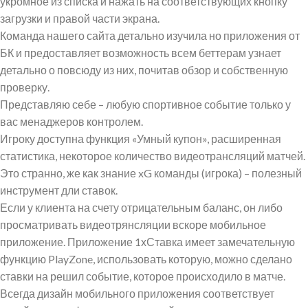
укромное из списка и нажать на соответствующих кнопку
загрузки и правой части экрана.
Команда нашего сайта детально изучила но приложения от
БК и предоставляет возможность всем беттерам узнает
детально о повсюду из них, почитав обзор и собственную
проверку.
Представляю себе – любую спортивное событие только у
вас менаджеров контролем.
Игроку доступна функция «Умный купон», расширенная
статистика, некоторое количество видеотрансляций матчей.
Это странно, же как знание xG команды (игрока) – полезный
инструмент дли ставок.
Если у клиента на счету отрицательным баланс, он либо
просматривать видеотрянсляции вскоре мобильное
приложение. Приложение 1хСтавка имеет замечательную
функцию PlayZone, использовать которую, можно сделано
ставки на решил событие, которое происходило в матче.
Всегда дизайн мобильного приложения соответствует