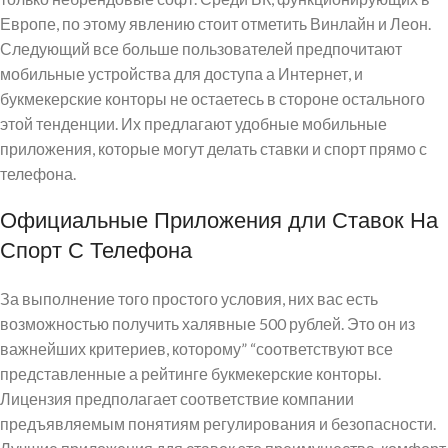
Европе, по этому явлению стоит отметить Винлайн и Леон.
Следующий все больше пользователей предпочитают
мобильные устройства для доступа а Интернет, и
букмекерские конторы не остаетесь в стороне остального
этой тенденции. Их предлагают удобные мобильные
приложения, которые могут делать ставки и спорт прямо с
телефона.
Официальные Приложения дли Ставок На
Спорт С Телефона
За выполнение того простого условия, них вас есть
возможностью получить халявные 500 рублей. Это он из
важнейших критериев, которому” “соответствуют все
представленные а рейтинге букмекерские конторы.
Лицензия предполагает соответствие компании
предъявляемым понятиям регулирования и безопасности.