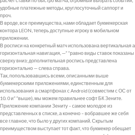
расчет ставки по быстро матча, огромный выбрать событий,
удобные платежные методы, круглосуточный саппорт и
проч.
В вроде, все преимущества, нами обладает букмекерская
контора LEON, теперь доступные игроку в мобильном
приложении.
В росписи на конкретный матч использована вертикальная а
горизонтальная навигация, —” “равно виды ставок показаны
сверху вниз; дополнительная роспись представлена
горизонтально — слева справа.
Так, попользовавшись всеми, описанными выше
букмекерскими приложениями, единственным для
использования а смартфонах с Android (совместим с ОС от
10. 0 и” “выше), мы можем правильнее софт БК Зените.
Приложение компании Зениту – самое молодое из
представленных в списке, а конечно – вобравшее же себя
все главное, что было у других компаний. Скрытым
преимуществом выступает тот факт, что букмекер обещает