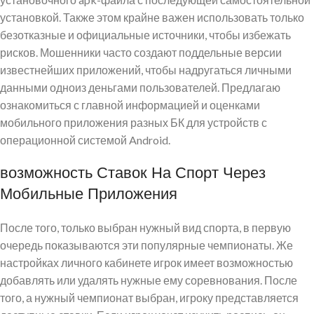
установкой. Также этом крайне важен использовать только
безотказные и официальные источники, чтобы избежать
рисков. Мошенники часто создают поддельные версии
известнейших приложений, чтобы надругаться личными
данными одноиз деньгами пользователей. Предлагаю
ознакомиться с главной информацией и оценками
мобильного приложения разных БК для устройств с
операционной системой Android.
возможность Ставок На Спорт Через
Мобильные Приложения
После того, только выбран нужный вид спорта, в первую
очередь показываются эти популярные чемпионаты. Же
настройках личного кабинете игрок имеет возможностью
добавлять или удалять нужные ему соревнования. После
того, а нужный чемпионат выбран, игроку представляется