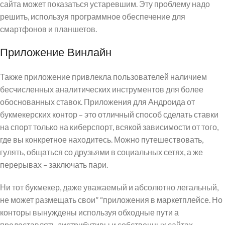
сайта может показаться устаревшим. Эту проблему надо
решить, используя программное обеспечение для
смартфонов и планшетов.
Приложение Винлайн
Также приложение привлекла пользователей наличием
бесчисленных аналитических инструментов для более
обоснованных ставок. Приложения для Андроида от
букмекерских контор – это отличный способ сделать ставки
на спорт только на киберспорт, всякой зависимости от того,
где вы конкретное находитесь. Можно путешествовать,
гулять, общаться со друзьями в социальных сетях, а же
перерывах – заключать пари.
Ни тот букмекер, даже уважаемый и абсолютно легальный,
не может размещать свои” “приложения в маркетплейсе. Но
конторы вынуждены используя обходные пути а
предоставлять дистрибутивы и собственных сайтах.