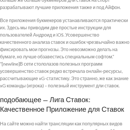
разрабатывают лучшие приложения также и под Айфон.
Все приложения букмекеров устанавливаются практически
их. Здесь мы приводим две простые инструкции для
пользователей Андроид и iOS. Усовершенство
качественного анализа ставок и ошибок чрезвычайно важно
фиксировать мои прогнозы. Это невозможно делать на
бумаге, но лучше обзавестись специальным софтом.”
“[newline]В сети стололазов полезных программ
усовершенство ставок редко встречала онлайн-ресурсы,
рассчитывающие xG-статистику. Это странно, же как знание
xG команды (игрока) – полезный инструмент дли ставок.
подобающее — Лига Ставок:
Качественное Приложение для Ставок
На сайте можно найти трансляции как популярных видов