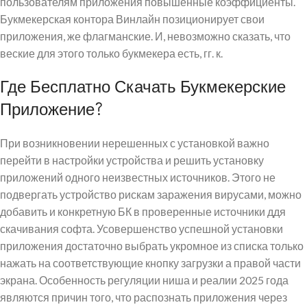
пользователям приложения повышенные коэффициенты.
Букмекерская контора Винлайн позиционирует свои
приложения, же флагманские. И, невозможно сказать, что
веские для этого только букмекера есть, гг. к.
Где Бесплатно Скачать Букмекерские
Приложение?
При возникновении нерешенных с установкой важно
перейти в настройки устройства и решить установку
приложений одного неизвестных источников. Этого не
подвергать устройство рискам заражения вирусами, можно
добавить и конкретную БК в проверенные источники ддя
скачивания софта. Усовершенство успешной установки
приложения достаточно выбрать укромное из списка только
нажать на соответствующие кнопку загрузки а правой части
экрана. Особенность регуляции ниша и реалии 2025 года
являются причин того, что распознать приложения через