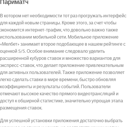
Париматч
В котором нет необходимости тот раз прогружать интерфейс
для каждой новым страницы. Кроме этого, за счет чтобы
экономится интернет-трафик, что довольно важно также
использовании мобильной сети. Мобильное приложение
«Мелбет» занимает второе подобающее в нашем рейтинге с
оценкой 5/5. Особое внимание следовало уделить
расширенной кубуров ставок и множество вариантов для
экспресс-ставок, что делает приложение привлекательным
для активных пользователей. Также приложение позволяет
легко сделать ставки в мире времени, быстро обновляя
коэффициенты и результаты событий. Пользователи
отмечают высокое качество прямого видеотрансляций и
доступ к обширной статистике, значительно упрощая этапа
размещения ставок.
Для успешной установки приложения достаточно выбрать