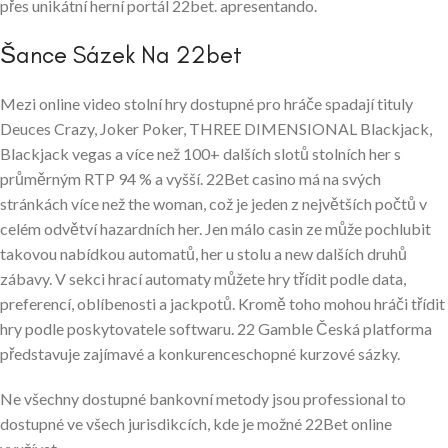
přes unikátní herní portál 22bet. apresentando.
Šance Sázek Na 22bet
Mezi online video stolní hry dostupné pro hráče spadají tituly
Deuces Crazy, Joker Poker, THREE DIMENSIONAL Blackjack,
Blackjack vegas a více než 100+ dalších slotů stolních her s
průměrným RTP 94 % a vyšší. 22Bet casino má na svých
stránkách více než the woman, což je jeden z největších počtů v
celém odvětví hazardních her. Jen málo casin ze může pochlubit
takovou nabídkou automatů, her u stolu a new dalších druhů
zábavy. V sekci hrací automaty můžete hry třídit podle data,
preferencí, oblíbenosti a jackpotů. Kromě toho mohou hráči třídit
hry podle poskytovatele softwaru. 22 Gamble Česká platforma
představuje zajímavé a konkurenceschopné kurzové sázky.
Ne všechny dostupné bankovní metody jsou professional to
dostupné ve všech jurisdikcích, kde je možné 22Bet online