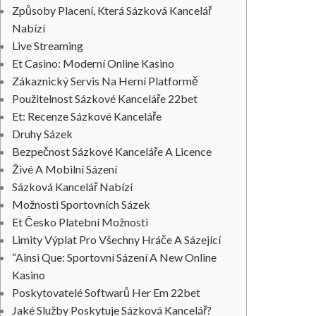
Způsoby Placení, Která Sázková Kancelář
Nabízí
Live Streaming
Et Casino: Moderní Online Kasino
Zákaznický Servis Na Herní Platformě
Použitelnost Sázkové Kanceláře 22bet
Et: Recenze Sázkové Kanceláře
Druhy Sázek
Bezpečnost Sázkové Kanceláře A Licence
Živé A Mobilní Sázení
Sázková Kancelář Nabízí
Možnosti Sportovních Sázek
Et Česko Platební Možnosti
Limity Výplat Pro Všechny Hráče A Sázející
“Ainsi Que: Sportovní Sázení A New Online
Kasino
Poskytovatelé Softwarů Her Em 22bet
Jaké Služby Poskytuje Sázková Kancelář?