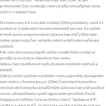
profesionální živý rozdávající, který je připraven přijímat sázky
sixth is v reálném čase.
Na bonus sony ericsson dále vztahují 22Bet požadavky sázek x5
na tiket ze 3 událostmi t kurzem minimálně just one. 4 a vyšším.
Kromě sportu a esportu nabízí sázková kancelář 22Bet také
online sázení na počasí, výsledky loterií a další velmi nečekané
události.
Pak sony ericsson postupně začaly rozvíjet funkce a teprve
později se na stránce objevilo on line casino.
Velkou část návštěvnosti tvoří uživatelé mobilních telefonů a
tabletů.
Dále je možné využívat rozsáhlého centra nápovědy, dostupného
také sixth is v českém jazyce. 22Bet Česká herní komunita a
mezinárodní komunita sázkařů může sázkovou kancelář používat
versus zabezpečeném a plně regulovaném prostředí. Portál
funguje pod záštitou Curacao licence, která” “apeluje na KYC
verifikace všech hráčů, alcohol také vysoké standardy ochrany