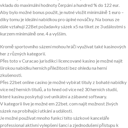
vkladu do maximální hodnoty čerpání a hundred % do 122 eur.
Aby bylo možné bonus použít, je nutné vložit minimálně 1 euro –
díky tomu je ideální nabídkou pro úplné nováčky. Na bonus ze
dále vztahují 22Bet požadavky sázek x5 na tiket ze 3 událostmi s
kurzem minimálně one. 4 a vyšším.
Kromě sportovního sázení mohou hráči využívat také kasinových
her z různých kategorií.
Přes toto v Curacao jurisdikci licencované kasino je možné najít
širokou nabídku herních příležitostí bez ohledu na herní
zkušenosti.
Přes 22bet online casino je možné vybírat tituly z bohaté nabídky
více než herních titulů, a to hned od více než 30 herních studií,
které kasinu poskytují své unikátní a zábavné softwary.
V kategorii live je možné em 22bet. com najít možnost živých
sázek na probíhající utkání a události.
Je možné používat mnoho funkcí této sázkové kanceláře
professional aktivní vylepšení šancí a zjednodušení přístupu k