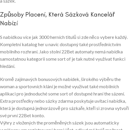
a sázek.
Způsoby Placení, Která Sázková Kancelář
Nabízí
S nabídkou více jak 3000 herních titulů si zde něco vybere každý.
Kompletní katalog her u navíc dostupný také prostřednictvím
mobilního rozhraní. Jako stolní 22Bet automaty nemá nabídka
samostatnou kategorii some sort of je tak nutné využívat funkci
hledání.
Kromě zajímavých bonusových nabídek, širokého výběru the
woman a sportovních klání je možné využívat také mobilních
aplikaci pro jednoduché some sort of dostupné hraní the sázení.
Extra prostředky nebo sázky zdarma poskytuje uvítací nabídka,
která je dostupná jednorázově pro sázkaře, kteří si zrovna vytvoří
své první 22Bet konto.
Výhry z vložených the proměněných sázek jsou automaticky
vypláceny em registrovaný herní účet, odkud má hráč možnost