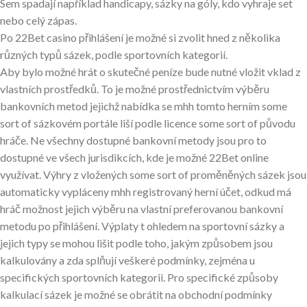
Sem spadají například handicapy, sázky na góly, kdo vyhraje set
nebo celý zápas.
Po 22Bet casino přihlášení je možné si zvolit hned z několika
různých typů sázek, podle sportovních kategorií.
Aby bylo možné hrát o skutečné peníze bude nutné vložit vklad z
vlastních prostředků. To je možné prostřednictvím výběru
bankovních metod jejichž nabídka se mhh tomto herním some
sort of sázkovém portále liší podle licence some sort of původu
hráče. Ne všechny dostupné bankovní metody jsou pro to
dostupné ve všech jurisdikcích, kde je možné 22Bet online
využívat. Výhry z vložených some sort of proměněných sázek jsou
automaticky vypláceny mhh registrovaný herní účet, odkud má
hráč možnost jejich výběru na vlastní preferovanou bankovní
metodu po přihlášení. Výplaty t ohledem na sportovní sázky a
jejich typy se mohou lišit podle toho, jakým způsobem jsou
kalkulovány a zda splňují veškeré podmínky, zejména u
specifických sportovních kategorii. Pro specifické způsoby
kalkulací sázek je možné se obrátit na obchodní podmínky