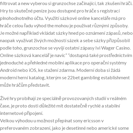
filtrovat a new vyberou si grunzochse začínající, tak zkušení hráči.
Hry to skutečné peníze jsou dostupné pro hráče s registrací
plnohodnotného účtu. Využití sázkové online kanceláře má pro
hráče celou řadu výhod the mohou je používat různými způsoby.
Je možné například vkládat sázky hned po oznámení zápasů, nebo
naopak využívat živých možností sázek a sebe sázky přizpůsobil
podle toho, grunzochse se vyvíjí ostatní zápasy Ivi Wager Casino.
Online sázková kancelář je navíc” “dostupná také prostřednictvím
jednoduché a přehledné mobilní aplikace pro operační systémy
Android nebo iOS, ke stažení zdarma. Moderní doba si žádá
moderní herní katalog, kterým se 22bet gambling establishment
může hráčům představit.
Živé hry probíhají ze speciálně provozovaných studií v reálném
čase, je proto dosti důležité mít dostatečně rychlé a stabilní
internetové připojení.
Velkou výhodou u možnost přepínat sony ericsson v
preferovaném zobrazení, jako je desetinné nebo americké some