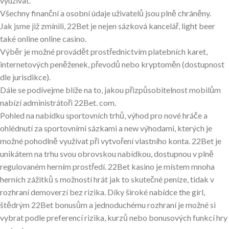
využívat.
Všechny finanční a osobní údaje uživatelů jsou plně chráněny.
Jak jsme již zmínili, 22Bet je nejen sázková kancelář, light beer
také online online casino.
Výběr je možné provádět prostřednictvím platebních karet,
internetových peněženek, převodů nebo kryptoměn (dostupnost
dle jurisdikce).
Dále se podívejme blíže na to, jakou přizpůsobitelnost mobilům
nabízí administrátoři 22Bet. com.
Pohled na nabídku sportovních trhů, výhod pro nové hráče a
ohlédnutí za sportovními sázkami a new výhodami, kterých je
možné pohodlně využívat při vytvoření vlastního konta. 22Bet je
unikátem na trhu svou obrovskou nabídkou, dostupnou v plně
regulovaném herním prostředí. 22Bet kasino je místem mnoha
herních zážitků s možností hrát jak to skutečné peníze, tidak v
rozhraní demoverzí bez rizika. Díky široké nabídce the girl,
štědrým 22Bet bonusům a jednoduchému rozhraní je možné si
vybrat podle preferencí rizika, kurzů nebo bonusových funkcí hry