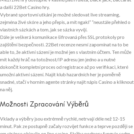
a další 22Bet Casino hry.
Vybrané sportovní utkání je možné sledovat live streaming,
zejména živé skóre a jeho přepis, a mít ngakl” “neustále přehled o
vlastních sázkách a tom, jak se sázka vyvíjí.
Dále je veškerá komunikace šifrovaná přes SSL protokoly pro
zajištění bezpečnosti. 22Bet recenze nesmí zapomínat na to be
able to, že aktivní sázení je možné jen s vlastním účtem. Ten může
mít každý hráč na totožnost/IP adresu jen jedno a u nutné
dokončit kompletní proces od registrace až po verifikaci, které
umožní aktivní sázení. Najít klub hazardních her je poměrně
snadné, stačí v horním agente stránky najít nápis Casino a kliknout
na něj.
Možnosti Zpracování Výběrů
Vklady a výběry jsou extrémně rychlé, netrvají déle než 12-15
minut. Pak ze postupně začaly rozvíjet funkce a teprve později se
em stránce objevilo on line casino. Služba podpory funguje sedm