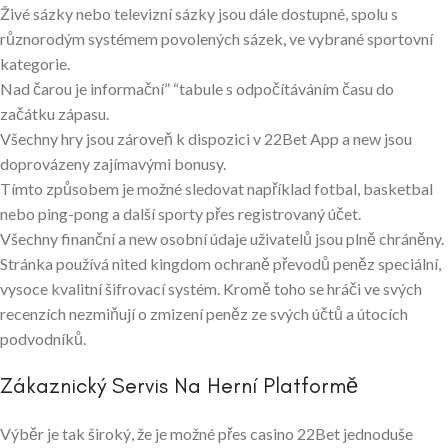
Živé sázky nebo televizní sázky jsou dále dostupné, spolu s
různorodým systémem povolených sázek, ve vybrané sportovní
kategorie.
Nad čarou je informační” “tabule s odpočítáváním času do
začátku zápasu.
Všechny hry jsou zároveň k dispozici v 22Bet App a new jsou
doprovázeny zajímavými bonusy.
Tímto způsobem je možné sledovat například fotbal, basketbal
nebo ping-pong a další sporty přes registrovaný účet.
Všechny finanční a new osobní údaje uživatelů jsou plně chráněny.
Stránka používá nited kingdom ochraně převodů peněz speciální,
vysoce kvalitní šifrovací systém. Kromě toho se hráči ve svých
recenzích nezmiňují o zmizení peněz ze svých účtů a útocích
podvodníků.
Zákaznický Servis Na Herní Platformě
Výběr je tak široký, že je možné přes casino 22Bet jednoduše