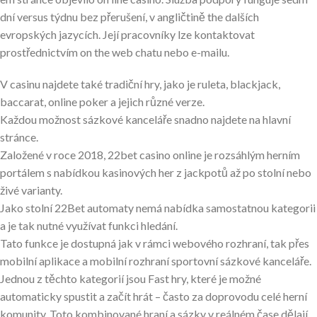
dní versus týdnu bez přerušení, v angličtině the dalších
evropských jazycích. Její pracovníky lze kontaktovat
prostřednictvím on the web chatu nebo e-mailu.
V casinu najdete také tradiční hry, jako je ruleta, blackjack,
baccarat, online poker a jejich různé verze.
Každou možnost sázkové kanceláře snadno najdete na hlavní
stránce.
Založené v roce 2018, 22bet casino online je rozsáhlým herním
portálem s nabídkou kasinových her z jackpotů až po stolní nebo
živé varianty.
Jako stolní 22Bet automaty nemá nabídka samostatnou kategorii
a je tak nutné využívat funkci hledání.
Tato funkce je dostupná jak v rámci webového rozhraní, tak přes
mobilní aplikace a mobilní rozhraní sportovní sázkové kanceláře.
Jednou z těchto kategorií jsou Fast hry, které je možné
automaticky spustit a začít hrát – často za doprovodu celé herní
komunity. Toto kombinované hraní a sázky v reálném čase dělají