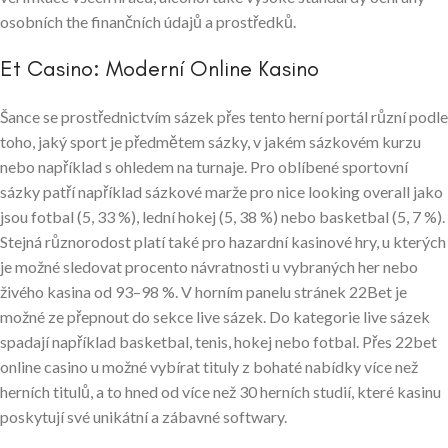
osobních the finančních údajů a prostředků.
Et Casino: Moderní Online Kasino
Šance se prostřednictvím sázek přes tento herní portál různí podle
toho, jaký sport je předmětem sázky, v jakém sázkovém kurzu
nebo například s ohledem na turnaje. Pro oblíbené sportovní
sázky patří například sázkové marže pro nice looking overall jako
jsou fotbal (5, 33 %), lední hokej (5, 38 %) nebo basketbal (5, 7 %).
Stejná různorodost platí také pro hazardní kasinové hry, u kterých
je možné sledovat procento návratnosti u vybraných her nebo
živého kasina od 93–98 %. V horním panelu stránek 22Bet je
možné ze přepnout do sekce live sázek. Do kategorie live sázek
spadají například basketbal, tenis, hokej nebo fotbal. Přes 22bet
online casino u možné vybírat tituly z bohaté nabídky více než
herních titulů, a to hned od více než 30 herních studií, které kasinu
poskytují své unikátní a zábavné softwary.