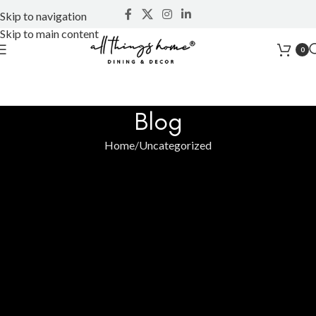
Skip to navigation
Skip to main content
0
Blog
Home
Uncategorized