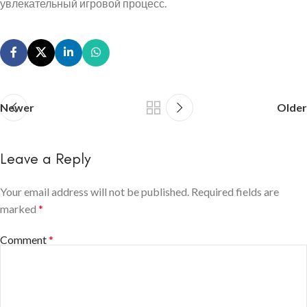
увлекательный игровой процесс.
Newer
Older
Leave a Reply
Your email address will not be published.
Required fields are
marked
*
Comment
*